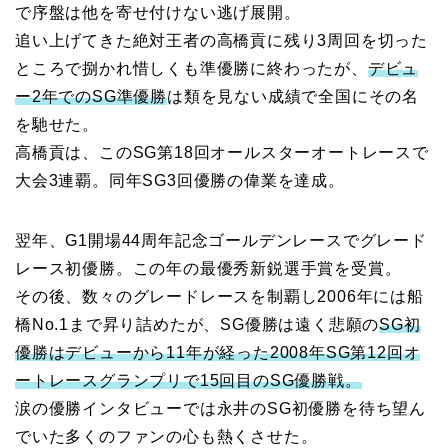
で序盤は他を寄せ付けない逃げ展開。
追い上げてきた絶対王者の高橋貢に残り3周回を切った
ところで捌かれ惜しくも準優勝に終わったが、
デビュ
ー2年でのSG準優勝
は類を見ない成績で全国にその名
を馳せた。
高橋貢は、このSG第18回オールスターオートレースで
大会3連覇。同年SG3回優勝の偉業を達成。
翌年、G1開場44周年記念ゴールデンレースでグレード
レース初優勝。この年の最優秀新鋭選手賞を受賞。
その後、数々のグレードレースを制覇し2006年には船
橋No.1まで昇り詰めたが、SG優勝は遠く悲願の
SG初
優勝はデビューから11年が経った2008年SG第12回オ
ートレースグランプリで15回目のSG優勝戦。
涙の優勝インタビューでは永井のSG初優勝を待ち望ん
でいた多くのファンの心も熱くさせた。