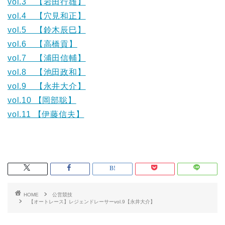
vol.3 【岩田行雄】
vol.4 【穴見和正】
vol.5 【鈴木辰巳】
vol.6 【高橋貢】
vol.7 【浦田信輔】
vol.8 【池田政和】
vol.9 【永井大介】
vol.10 【岡部聡】
vol.11 【伊藤信夫】
HOME
公営競技
【オートレース】レジェンドレーサーvol.9【永井大介】