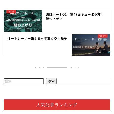
川口オートG1「第47回キューポラ杯」
勝ち上がり
オートレーサー婚！石本圭耶＆交川陽子
検索
人気記事ランキング