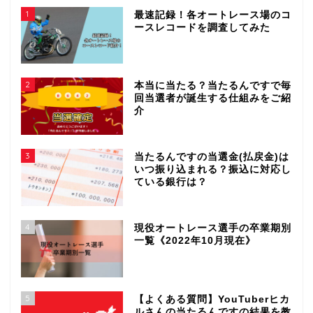
1
最速記録！各オートレース場のコ
ースレコードを調査してみた
2
本当に当たる？当たるんですで毎
回当選者が誕生する仕組みをご紹
介
3
当たるんですの当選金(払戻金)は
いつ振り込まれる？振込に対応し
ている銀行は？
4
現役オートレース選手の卒業期別
一覧《2022年10月現在》
5
【よくある質問】YouTuberヒカ
ルさんの当たるんですの結果を教