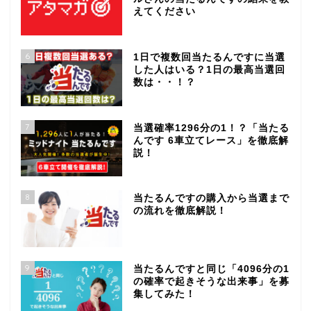
えてください
6
1日で複数回当たるんですに当選
した人はいる？1日の最高当選回
数は・・！？
7
当選確率1296分の1！？「当たる
んです 6車立てレース」を徹底解
説！
8
当たるんですの購入から当選まで
の流れを徹底解説！
9
当たるんですと同じ「4096分の1
の確率で起きそうな出来事」を募
集してみた！