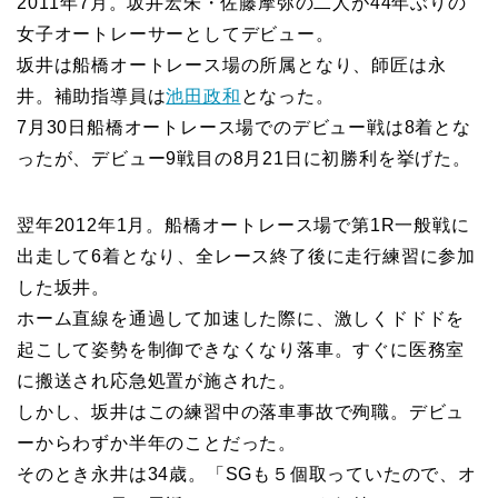
2011年7月。坂井宏朱・佐藤摩弥の二人が44年ぶりの
女子オートレーサーとしてデビュー。
坂井は船橋オートレース場の所属となり、師匠は永
井。補助指導員は
池田政和
となった。
7月30日船橋オートレース場でのデビュー戦は8着とな
ったが、デビュー9戦目の8月21日に初勝利を挙げた。
翌年2012年1月。船橋オートレース場で第1R一般戦に
出走して6着となり、全レース終了後に走行練習に参加
した坂井。
ホーム直線を通過して加速した際に、激しくドドドを
起こして姿勢を制御できなくなり落車。すぐに医務室
に搬送され応急処置が施された。
しかし、坂井はこの練習中の落車事故で殉職。デビュ
ーからわずか半年のことだった。
そのとき永井は34歳。「SGも５個取っていたので、オ