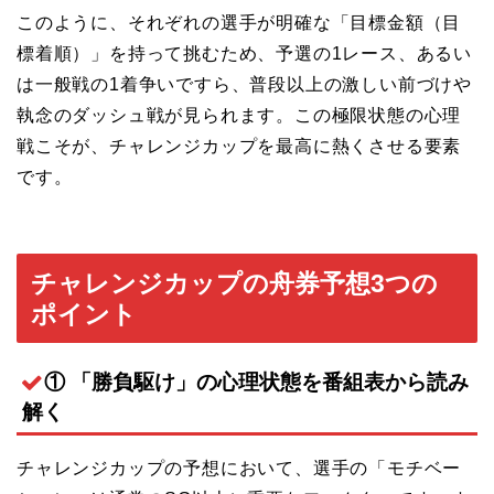
このように、それぞれの選手が明確な「目標金額（目
標着順）」を持って挑むため、予選の1レース、あるい
は一般戦の1着争いですら、普段以上の激しい前づけや
執念のダッシュ戦が見られます。この極限状態の心理
戦こそが、チャレンジカップを最高に熱くさせる要素
です。
チャレンジカップの舟券予想3つの
ポイント
① 「勝負駆け」の心理状態を番組表から読み
解く
チャレンジカップの予想において、選手の「モチベー