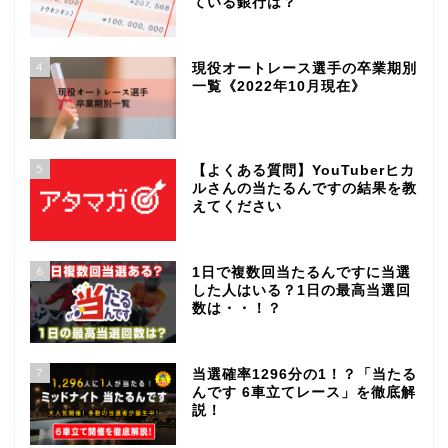
ている銀行は？
4
現役オートレース選手の卒業期別
一覧《2022年10月現在》
5
【よくある質問】YouTuberヒカ
ルさんの当たるんですの結果を教
えてください
6
1日で複数回当たるんですに当選
した人はいる？1日の最高当選回
数は・・！？
7
当選確率1296分の1！？「当たる
んです 6車立てレース」を徹底解
説！