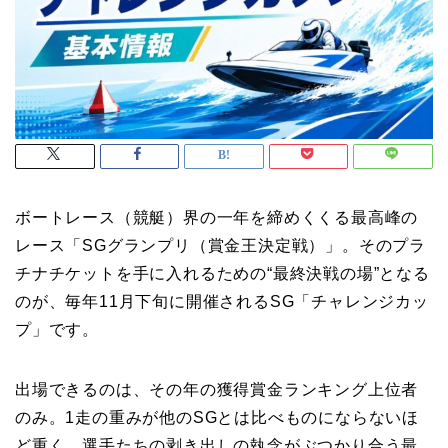
ボートレース（競艇）界の一年を締めくくる最高峰の
レース「SGグランプリ（賞金王決定戦）」。そのプラ
チナチケットを手に入れるための“最終決戦の場”となる
のが、毎年11月下旬に開催されるSG「チャレンジカッ
プ」です。
出場できるのは、その年の獲得賞金ランキング上位者
のみ。1走の重みが他のSGとは比べものにならないほ
ど重く、選手たちの剥き出しの執念がぶつかり合う最