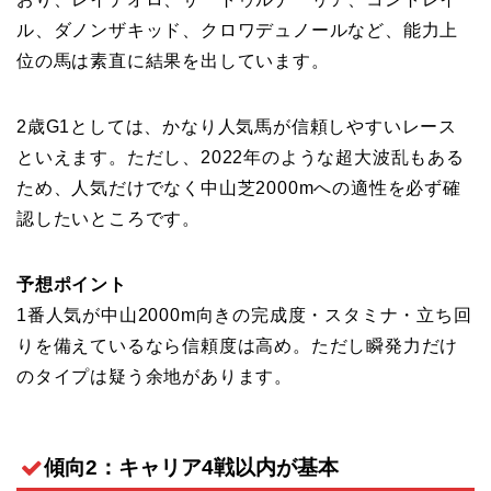
ル、ダノンザキッド、クロワデュノールなど、能力上
位の馬は素直に結果を出しています。
2歳G1としては、かなり人気馬が信頼しやすいレース
といえます。ただし、2022年のような超大波乱もある
ため、人気だけでなく中山芝2000mへの適性を必ず確
認したいところです。
予想ポイント
1番人気が中山2000m向きの完成度・スタミナ・立ち回
りを備えているなら信頼度は高め。ただし瞬発力だけ
のタイプは疑う余地があります。
傾向2：キャリア4戦以内が基本