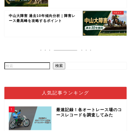
中山大障害 過去10年傾向分析｜障害レ
ース最高峰を攻略するポイント
検索
人気記事ランキング
1
最速記録！各オートレース場のコ
ースレコードを調査してみた