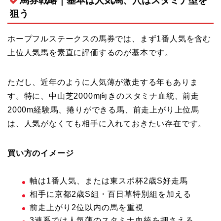
馬券戦略｜基本は人気馬、穴はスタミナ型を
狙う
ホープフルステークスの馬券では、まず1番人気を含む
上位人気馬を素直に評価するのが基本です。
ただし、近年のように人気薄が激走する年もありま
す。特に、中山芝2000m向きのスタミナ血統、前走
2000m経験馬、捲りができる馬、前走上がり上位馬
は、人気がなくても相手に入れておきたい存在です。
買い方のイメージ
軸は1番人気、または東スポ杯2歳S好走馬
相手に京都2歳S組・百日草特別組を加える
前走上がり2位以内の馬を重視
3連系では人気薄のスタミナ血統を押さえる