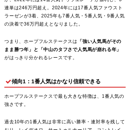
連単は246万円超え。2024年には17番人気ファウスト
ラーゼンが3着、2025年も7番人気・5番人気・9番人気
の決着で36万円超えとなりました。
つまり、ホープフルステークスは
「強い人気馬がその
まま勝つ年」と「中山のタフさで人気馬が崩れる年」
がはっきり分かれるレースです。
傾向1：1番人気はかなり信頼できる
ホープフルステークスで最も大きな特徴は、1番人気の
強さです。
過去10年の1番人気は非常に高い勝率・連対率を残して
おり、レイデオロ、サートゥルナーリア、コントレイ