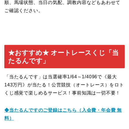
順、馬場状態、当日の気配、調教内容などもあわせて
ご確認ください。
★おすすめ★ オートレースくじ「当
たるんです」
「当たるんです」は当選確率1/64～1/4096で《最大
143万円》が当たる！公営競技（オートレース）をロト
くじ感覚で楽しめるサービス！事前知識は一切不要！
◆当たるんですのご登録はこち
ら（入会費・年会費 無
料）