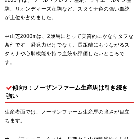
2025年は、ワールドプレミア産駒、フィエールマン産
駒、リオンディーズ産駒など、スタミナ色の強い血統
が上位を占めました。
中山芝2000mは、2歳馬にとって実質的にかなりタフな
条件です。瞬発力だけでなく、長距離にもつながるス
タミナや心肺機能を持つ血統を評価したいところで
す。
傾向9：ノーザンファーム生産馬は引き続き
強い
生産者面では、ノーザンファーム生産馬の強さが目立
ちます。