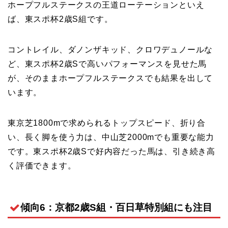
ホープフルステークスの王道ローテーションといえ
ば、東スポ杯2歳S組です。
コントレイル、ダノンザキッド、クロワデュノールな
ど、東スポ杯2歳Sで高いパフォーマンスを見せた馬
が、そのままホープフルステークスでも結果を出して
います。
東京芝1800mで求められるトップスピード、折り合
い、長く脚を使う力は、中山芝2000mでも重要な能力
です。東スポ杯2歳Sで好内容だった馬は、引き続き高
く評価できます。
傾向6：京都2歳S組・百日草特別組にも注目