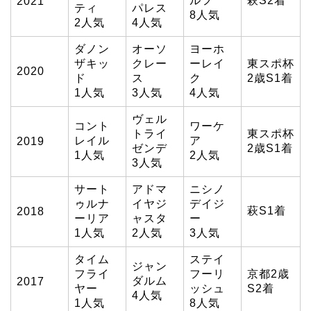
ルフ
萩S2着
2021
ティ
パレス
8人気
2人気
4人気
ダノン
オーソ
ヨーホ
ザキッ
クレー
ーレイ
東スポ杯
2020
ド
ス
ク
2歳S1着
1人気
3人気
4人気
ヴェル
コント
ワーケ
トライ
東スポ杯
レイル
ア
2019
ゼンデ
2歳S1着
1人気
2人気
3人気
サート
アドマ
ニシノ
ゥルナ
イヤジ
デイジ
萩S1着
2018
ーリア
ャスタ
ー
1人気
2人気
3人気
タイム
ステイ
ジャン
フライ
フーリ
京都2歳
ダルム
2017
ヤー
ッシュ
S2着
4人気
1人気
8人気