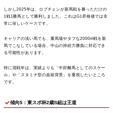
しかし2025年は、ロブチェンが新馬戦を勝っただけの
1戦1勝馬として勝利しました。これはG1昇格後では非
常に珍しいケースです。
キャリアの浅い馬でも、重馬場やタフな2000m戦を新
馬でこなしている場合、中山の持続力勝負に対応でき
る可能性があります。
特に混戦年は、実績よりも「中距離馬としてのスケー
ル」や「スタミナ型の血統背景」を重視したいところ
です。
傾向5：東スポ杯2歳S組は王道