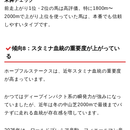
末脚チェック
前走上がり1位・2位の馬は高評価。特に1800m〜
2000mで上がり上位を使っていた馬は、本番でも信頼
しやすいタイプです。
傾向8：スタミナ血統の重要度が上がってい
る
ホープフルステークスは、近年スタミナ血統の重要度
が高まっています。
かつてはディープインパクト系の瞬発力が強みになっ
ていましたが、近年は冬の中山芝2000mで最後までバ
テずに走れる血統が存在感を増しています。