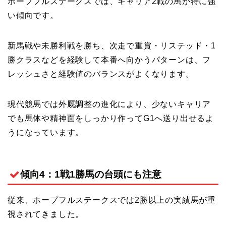
ホープフルステークスでは、キャリア2戦の馬が特に強
い傾向です。
新馬戦や未勝利戦を勝ち、次走で重賞・リステッド・1
勝クラスなどを経験して本番へ向かうパターンは、フ
レッシュさと経験値のバランスがよくなります。
現代競馬では外厩調整の進化により、少ないキャリア
でも馬体や精神面をしっかり作ってG1へ送り出せるよ
うになっています。
傾向4：1戦1勝馬の台頭にも注意
従来、ホープフルステークスでは2勝以上の実績馬が重
視されてきました。