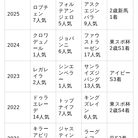
フォル
アスク
ロブチ
テアン
エジン
2歳新馬
ェン
2025
ジェロ
バラ
1着
7人気
5人気
9人気
クロワ
ファウ
ジョバ
デュノ
ストラ
東スポ杯
ンニ
2024
ール
ーゼン
2歳S1着
6人気
1人気
17人気
シンエ
サンラ
レガレ
ンペラ
イズジ
アイビー
イラ
2023
ー
パング
S3着
2人気
1人気
13人気
ドゥラ
キング
トップ
エレー
ズレイ
東スポ杯
ナイフ
2022
デ
ン
2歳S4着
7人気
14人気
6人気
キラー
ジャス
ラーグ
アビリ
ティン