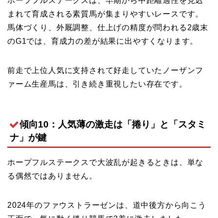
ホープフルステークスは、早期から中距離適性を見込
まれて育成される素質馬が集まりやすいレースです。
馬体づくり、外厩調整、仕上げの精度が問われる2歳末
のG1では、育成力の差が結果に出やすくなります。
前走で上位人気に支持されて好走していたノーザンフ
ァーム生産馬は、引き続き重視したい存在です。
傾向10：人気薄の激走は「捲り」と「スタミ
ナ」が鍵
ホープフルステークスで大波乱が起きるときは、単な
る偶然ではありません。
2024年のファウストラーゼンは、道中後方から向こう