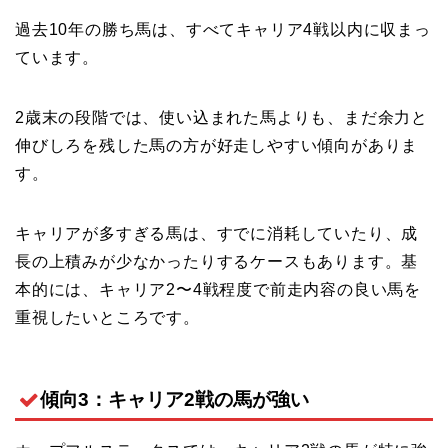
過去10年の勝ち馬は、すべてキャリア4戦以内に収まっ
ています。
2歳末の段階では、使い込まれた馬よりも、まだ余力と
伸びしろを残した馬の方が好走しやすい傾向がありま
す。
キャリアが多すぎる馬は、すでに消耗していたり、成
長の上積みが少なかったりするケースもあります。基
本的には、キャリア2〜4戦程度で前走内容の良い馬を
重視したいところです。
傾向3：キャリア2戦の馬が強い