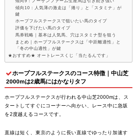
傾向9：ノーザンファーム生産馬は引き続き強い
傾向10：人気薄の激走は「捲り」と「スタミナ」が
鍵
ホープフルステークスで狙いたい馬のタイプ
評価を下げたい馬のタイプ
馬券戦略｜基本は人気馬、穴はスタミナ型を狙う
まとめ｜ホープフルステークスは「中距離適性」と
「冬の中山適性」が鍵
★おすすめ★ オートレースくじ「当たるんです」
ホープフルステークスのコース特徴｜中山芝
2000mは2歳馬にはかなりタフ
ホープフルステークスが行われる中山芝2000mは、ス
タートしてすぐにコーナーへ向かい、レース中に急坂
を2度越えるコースです。
直線は短く、東京のように長い直線でゆったり加速す