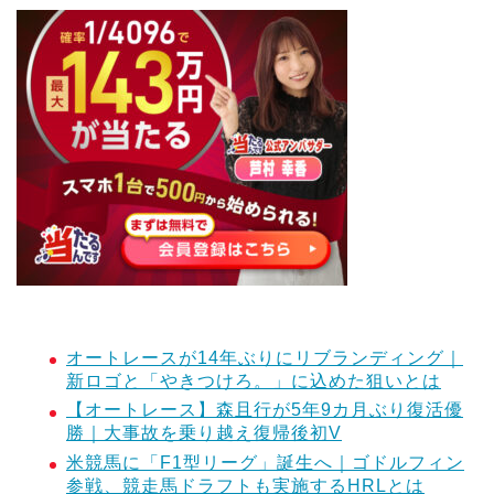
オートレースが14年ぶりにリブランディング｜
新ロゴと「やきつけろ。」に込めた狙いとは
【オートレース】森且行が5年9カ月ぶり復活優
勝｜大事故を乗り越え復帰後初V
米競馬に「F1型リーグ」誕生へ｜ゴドルフィン
参戦、競走馬ドラフトも実施するHRLとは