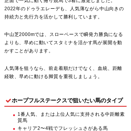
正面で一気に動く捲り競馬で3着に激走しました。
2022年のドゥラエレーデも、人気薄ながら中山向きの
持続力と先行力を活かして勝利しています。
中山芝2000mでは、スローペースで瞬発力勝負になる
よりも、早めに動いてスタミナを活かす馬が展開を動
かすことがあります。
人気薄を狙うなら、前走着順だけでなく、血統、距離
経験、早めに動ける脚質を重視しましょう。
ホープフルステークスで狙いたい馬のタイプ
1番人気、または上位人気に支持される中距離素
質馬
キャリア2〜4戦でフレッシュさがある馬