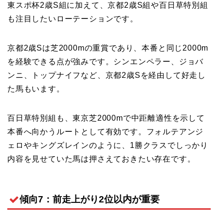
東スポ杯2歳S組に加えて、京都2歳S組や百日草特別組
も注目したいローテーションです。
京都2歳Sは芝2000mの重賞であり、本番と同じ2000m
を経験できる点が強みです。シンエンペラー、ジョバ
ンニ、トップナイフなど、京都2歳Sを経由して好走し
た馬もいます。
百日草特別組も、東京芝2000mで中距離適性を示して
本番へ向かうルートとして有効です。フォルテアンジ
ェロやキングズレインのように、1勝クラスでしっかり
内容を見せていた馬は押さえておきたい存在です。
傾向7：前走上がり2位以内が重要