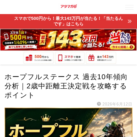
スマホで500円から！最大143万円が当たる！「当たるん
です」はこちら
ホープフルステークス 過去10年傾向
分析｜2歳中距離王決定戦を攻略する
ポイント
2026年6月12日