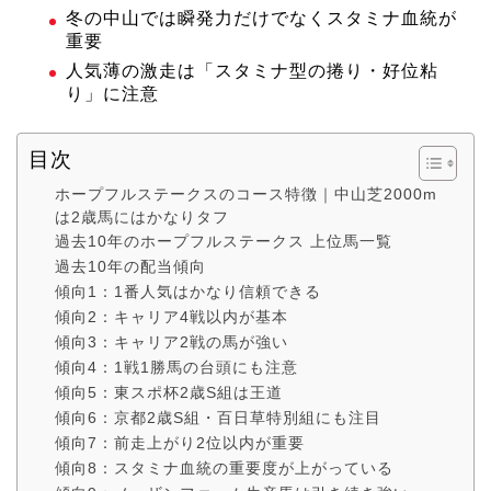
冬の中山では瞬発力だけでなくスタミナ血統が
重要
人気薄の激走は「スタミナ型の捲り・好位粘
り」に注意
目次
ホープフルステークスのコース特徴｜中山芝2000m
は2歳馬にはかなりタフ
過去10年のホープフルステークス 上位馬一覧
過去10年の配当傾向
傾向1：1番人気はかなり信頼できる
傾向2：キャリア4戦以内が基本
傾向3：キャリア2戦の馬が強い
傾向4：1戦1勝馬の台頭にも注意
傾向5：東スポ杯2歳S組は王道
傾向6：京都2歳S組・百日草特別組にも注目
傾向7：前走上がり2位以内が重要
傾向8：スタミナ血統の重要度が上がっている