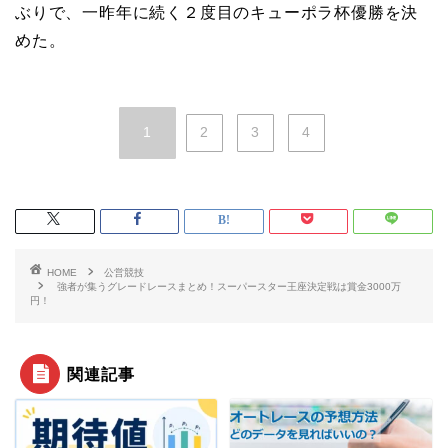
ぶりで、一昨年に続く２度目のキューポラ杯優勝を決
めた。
1
2
3
4
HOME
公営競技
強者が集うグレードレースまとめ！スーパースター王座決定戦は賞金3000万
円！
関連記事