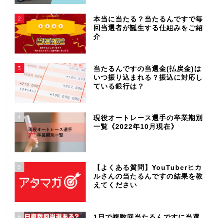
2
本当に当たる？当たるんですで毎
回当選者が誕生する仕組みをご紹
介
3
当たるんですの当選金(払戻金)は
いつ振り込まれる？振込に対応し
ている銀行は？
4
現役オートレース選手の卒業期別
一覧《2022年10月現在》
5
【よくある質問】YouTuberヒカ
ルさんの当たるんですの結果を教
えてください
6
1日で複数回当たるんですに当選