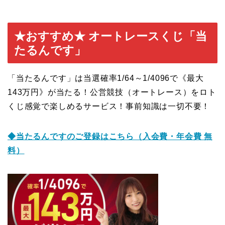
★おすすめ★ オートレースくじ「当
たるんです」
「当たるんです」は当選確率1/64～1/4096で《最大
143万円》が当たる！公営競技（オートレース）をロト
くじ感覚で楽しめるサービス！事前知識は一切不要！
◆当たるんですのご登録はこち
ら（入会費・年会費 無
料）