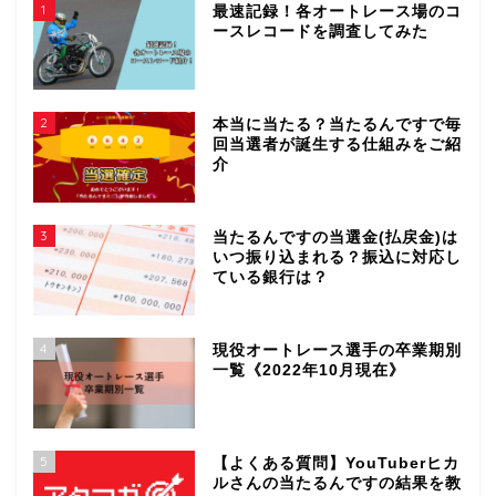
1
最速記録！各オートレース場のコ
ースレコードを調査してみた
2
本当に当たる？当たるんですで毎
回当選者が誕生する仕組みをご紹
介
3
当たるんですの当選金(払戻金)は
いつ振り込まれる？振込に対応し
ている銀行は？
4
現役オートレース選手の卒業期別
一覧《2022年10月現在》
5
【よくある質問】YouTuberヒカ
ルさんの当たるんですの結果を教