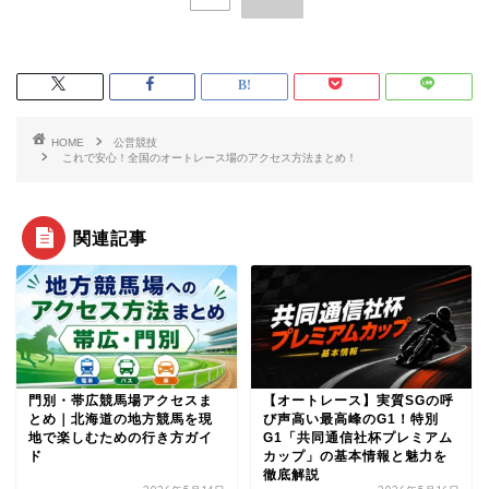
HOME
公営競技
これで安心！全国のオートレース場のアクセス方法まとめ！
関連記事
門別・帯広競馬場アクセスま
【オートレース】実質SGの呼
とめ｜北海道の地方競馬を現
び声高い最高峰のG1！特別
地で楽しむための行き方ガイ
G1「共同通信社杯プレミアム
ド
カップ」の基本情報と魅力を
徹底解説