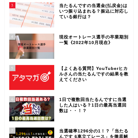
3
当たるんですの当選金(払戻金)は
いつ振り込まれる？振込に対応し
ている銀行は？
4
現役オートレース選手の卒業期別
一覧《2022年10月現在》
5
【よくある質問】YouTuberヒカ
ルさんの当たるんですの結果を教
えてください
6
1日で複数回当たるんですに当選
した人はいる？1日の最高当選回
数は・・！？
7
当選確率1296分の1！？「当たる
んです 6車立てレース」を徹底解