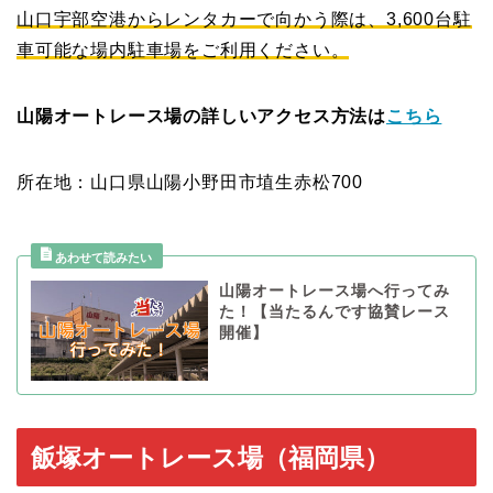
山口宇部空港からレンタカーで向かう際は、
3,600台駐
車可能な場内駐車場をご利用ください。
山陽オートレース場の詳しいアクセス方法は
こちら
所在地：山口県山陽小野田市埴生赤松700
山陽オートレース場へ行ってみ
た！【当たるんです協賛レース
開催】
飯塚オートレース場（福岡県）