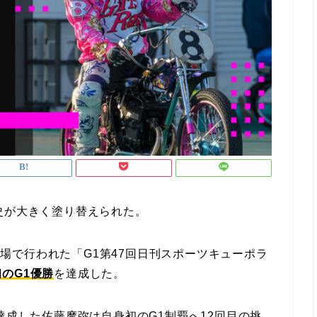
史が大きく塗り替えられた。
ース場で行われた「G1第47回日刊スポーツキューポラ
のG1優勝
を達成した。
達成した佐藤摩弥は自身初のG1制覇へ12回目の挑