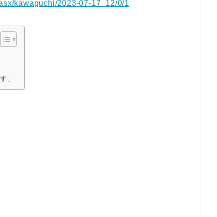
d/asx/kawaguchi/2023-07-17_12/0/1
です」