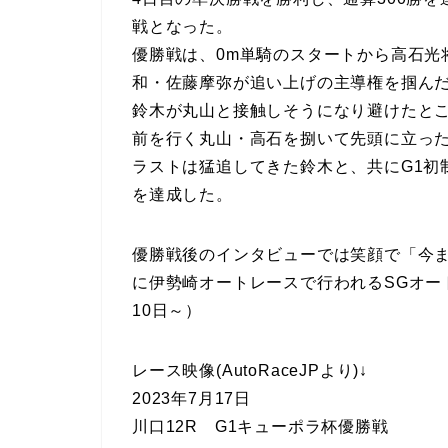
戦となった。
優勝戦は、0m単騎のスタートから高石光
和・佐藤摩弥が追い上げの主導権を掴ん
鈴木が丸山と接触しそうになり避けたと
前を行く丸山・高石を捌いて先頭に立っ
ラストは猛追してきた鈴木と、共にG1初
を達成した。
優勝戦後のインタビューでは笑顔で「今
に伊勢崎オートレースで行われるSGオー
10日～）
レース映像(AutoRaceJPより)↓
2023年7月17日
川口12R G1キューポラ杯優勝戦