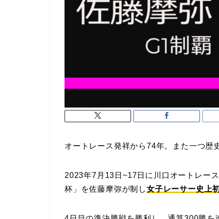
オートレース発祥から74年。また一つ歴
2023年7月13日~17日に川口オートレ
杯」を佐藤摩弥が制し
女子レーサー史上初
4日目の準決勝戦を勝利し、通算300勝を