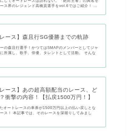
しにしてオートレースは語れない。「絶対王者」の異名を
ス界のレジェンド高橋貢選手をvol.6ではご紹介！ ...
レース】森且行SG優勝までの軌跡
ーの森且行選手！かつてはSMAPのメンバーとしてジャ
に所属し、歌手、俳優、タレントとして活動。 そんな
レース】あの超高額配当のレース、ど
？衝撃の内容！【払戻1500万円！】
ったオートレースの車券が1500万円以上の払い戻しとな
ース！ 本記事では、そのレースを深堀りしてみまし