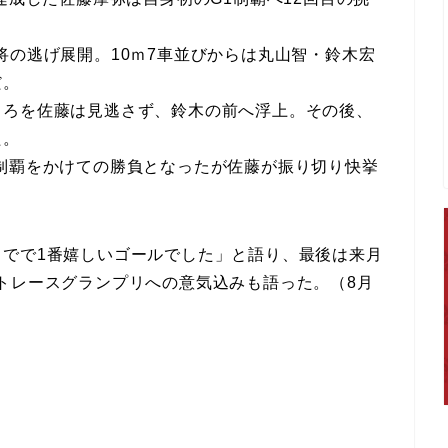
将の逃げ展開。10ｍ7車並びからは丸山智・鈴木宏
だ。
ころを佐藤は見逃さず、鈴木の前へ浮上。その後、
た。
制覇をかけての勝負となったが佐藤が振り切り快挙
までで1番嬉しいゴールでした」と語り、最後は来月
トレースグランプリへの意気込みも語った。（8月