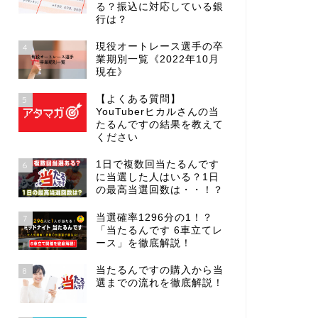
る？振込に対応している銀
行は？
現役オートレース選手の卒
4
業期別一覧《2022年10月
現在》
【よくある質問】
5
YouTuberヒカルさんの当
たるんですの結果を教えて
ください
1日で複数回当たるんです
6
に当選した人はいる？1日
の最高当選回数は・・！？
当選確率1296分の1！？
7
「当たるんです 6車立てレ
ース」を徹底解説！
当たるんですの購入から当
8
選までの流れを徹底解説！