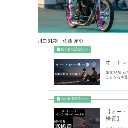
川口31期 佐藤 摩弥
オートレ
飯塚34期:石
ことを石本選手
【オート
橋貢】