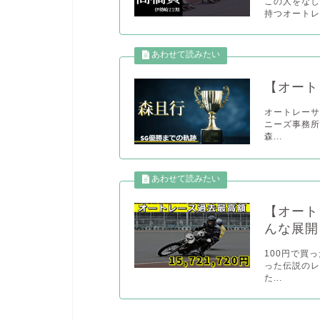
この人をな
持つオートレー
【オート
オートレーサ
ニーズ事務所
森...
【オート
んな展開
100円で買
った伝説のレ
た...