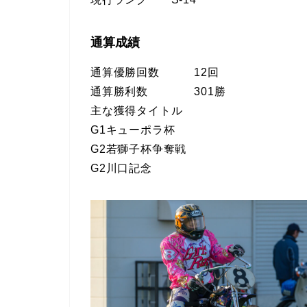
通算成績
通算優勝回数 12回
通算勝利数 301勝
主な獲得タイトル
G1キューポラ杯
G2若獅子杯争奪戦
G2川口記念