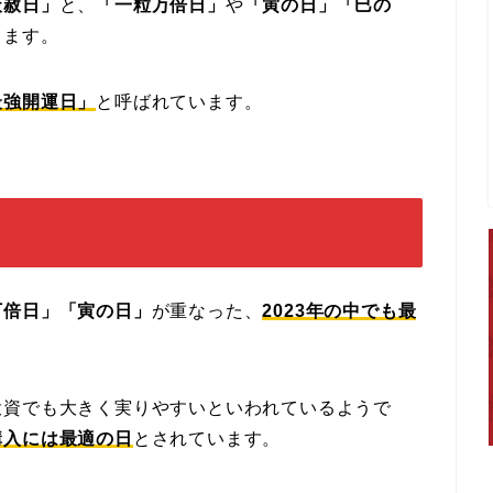
天赦日」
と、
「一粒万倍日」
や
「寅の日」「巳の
ります。
最強開運日」
と呼ばれています。
万倍日」「寅の日」
が重なった、
2023年の中でも最
投資でも大きく実りやすいといわれているようで
購入には最適の日
とされています。