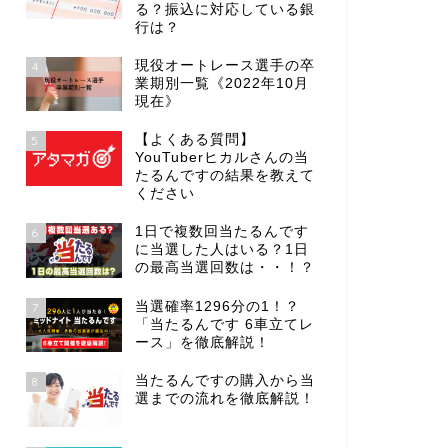
る？振込に対応している銀
行は？
現役オートレース選手の卒
4
業期別一覧《2022年10月
現在》
【よくある質問】
5
YouTuberヒカルさんの当
たるんですの結果を教えて
ください
1日で複数回当たるんです
6
に当選した人はいる？1日
の最高当選回数は・・！？
当選確率1296分の1！？
7
「当たるんです 6車立てレ
ース」を徹底解説！
当たるんですの購入から当
8
選までの流れを徹底解説！