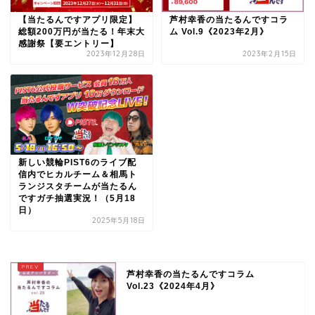
【当たるんですアプリ限定】
芦村幸香の当たるんですコラ
総額200万円が当たる！年末大
ム Vol.9《2023年2月》
感謝祭【要エントリー】
2023年12月28日
2023年2月15日
新しい競輪PIST6のライブ配
信内でヒカルチーム＆相馬ト
ランジスタチームが当たるん
ですガチ抽選実況！（5月18
日）
2025年5月18日
芦村幸香の当たるんですコラム
Vol.23《2024年4月》