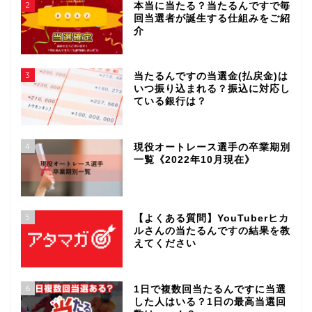
2
本当に当たる？当たるんですで毎
回当選者が誕生する仕組みをご紹
介
3
当たるんですの当選金(払戻金)は
いつ振り込まれる？振込に対応し
ている銀行は？
4
現役オートレース選手の卒業期別
一覧《2022年10月現在》
5
【よくある質問】YouTuberヒカ
ルさんの当たるんですの結果を教
えてください
6
1日で複数回当たるんですに当選
した人はいる？1日の最高当選回