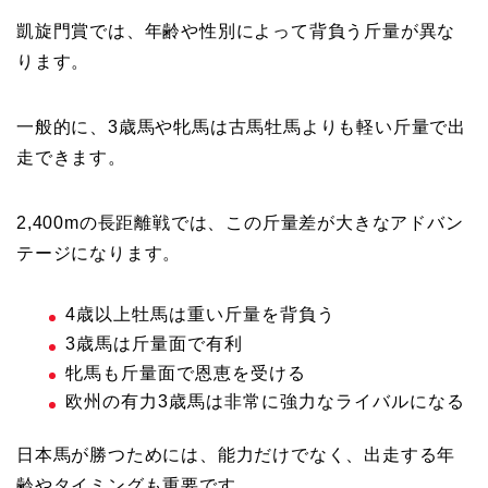
凱旋門賞では、年齢や性別によって背負う斤量が異な
ります。
一般的に、3歳馬や牝馬は古馬牡馬よりも軽い斤量で出
走できます。
2,400mの長距離戦では、この斤量差が大きなアドバン
テージになります。
4歳以上牡馬は重い斤量を背負う
3歳馬は斤量面で有利
牝馬も斤量面で恩恵を受ける
欧州の有力3歳馬は非常に強力なライバルになる
日本馬が勝つためには、能力だけでなく、出走する年
齢やタイミングも重要です。