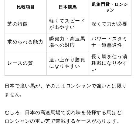
凱旋門賞・ロンシ
比較項目
日本競馬
ャン
軽くてスピード
芝の特徴
深くて力が必要
が出やすい
瞬発力・高速馬
パワー・スタミ
求められる能力
場への対応
ナ・道悪適性
長く脚を使う消
速い上がり勝負
レースの質
耗戦になりやす
になりやすい
い
日本で強い馬が、そのままロンシャンで強いとは限り
ません。
むしろ、日本の高速馬場で切れ味を発揮する馬ほど、
ロンシャンの重い芝で苦戦するケースがあります。