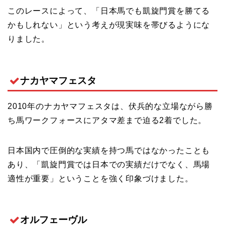
このレースによって、「日本馬でも凱旋門賞を勝てる
かもしれない」という考えが現実味を帯びるようにな
りました。
ナカヤマフェスタ
2010年のナカヤマフェスタは、伏兵的な立場ながら勝
ち馬ワークフォースにアタマ差まで迫る2着でした。
日本国内で圧倒的な実績を持つ馬ではなかったことも
あり、「凱旋門賞では日本での実績だけでなく、馬場
適性が重要」ということを強く印象づけました。
オルフェーヴル