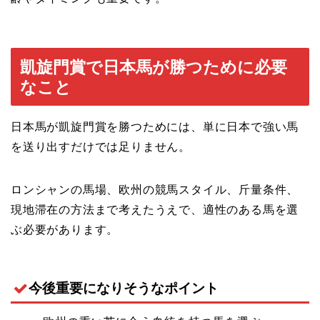
凱旋門賞で日本馬が勝つために必要
なこと
日本馬が凱旋門賞を勝つためには、単に日本で強い馬
を送り出すだけでは足りません。
ロンシャンの馬場、欧州の競馬スタイル、斤量条件、
現地滞在の方法まで考えたうえで、適性のある馬を選
ぶ必要があります。
今後重要になりそうなポイント