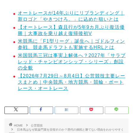
オートレースが14年ぶりにリブランディング｜
新ロゴと「やきつけろ。」に込めた狙いとは
【オートレース】森且行が5年9カ月ぶり復活優
勝｜大事故を乗り越え復帰後初V
米競馬に「F1型リーグ」誕生へ｜ゴドルフィン
参戦、競走馬ドラフトも実施するHRLとは
米国競馬三冠は事実上解体へ？2027年「サラブ
レッド・チャンピオンシップ・シリーズ」創設
の全貌
【2026年7月29日～8月4日】公営競技主要レー
スまとめ｜中央競馬・地方競馬・競輪・ボート
レース・オートレース
HOME
公営競技
日本馬はなぜ凱旋門賞を目指すのか？歴代の挑戦と勝てない理由をわかりやすく