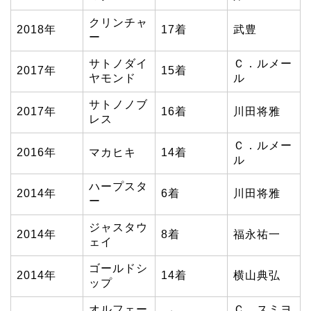
クリンチャ
2018年
17着
武豊
ー
サトノダイ
Ｃ．ルメー
2017年
15着
ヤモンド
ル
サトノノブ
2017年
16着
川田将雅
レス
Ｃ．ルメー
2016年
マカヒキ
14着
ル
ハープスタ
2014年
6着
川田将雅
ー
ジャスタウ
2014年
8着
福永祐一
ェイ
ゴールドシ
2014年
14着
横山典弘
ップ
オルフェー
Ｃ．スミヨ