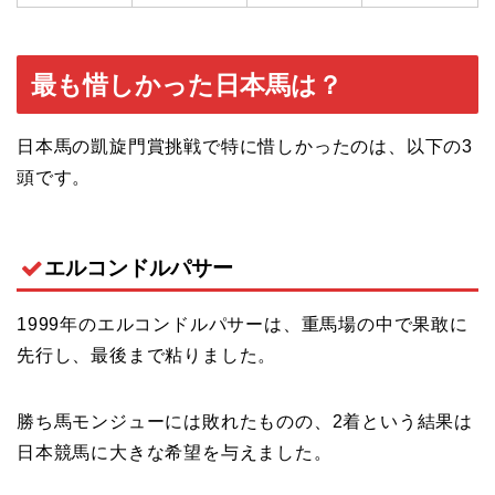
最も惜しかった日本馬は？
日本馬の凱旋門賞挑戦で特に惜しかったのは、以下の3
頭です。
エルコンドルパサー
1999年のエルコンドルパサーは、重馬場の中で果敢に
先行し、最後まで粘りました。
勝ち馬モンジューには敗れたものの、2着という結果は
日本競馬に大きな希望を与えました。