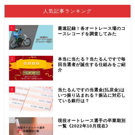
人気記事ランキング
1
最速記録！各オートレース場のコ
ースレコードを調査してみた
2
本当に当たる？当たるんですで毎
回当選者が誕生する仕組みをご紹
介
3
当たるんですの当選金(払戻金)は
いつ振り込まれる？振込に対応し
ている銀行は？
4
現役オートレース選手の卒業期別
一覧《2022年10月現在》