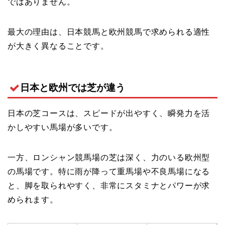
ではありません。
最大の理由は、日本競馬と欧州競馬で求められる適性
が大きく異なることです。
日本と欧州では芝が違う
日本の芝コースは、スピードが出やすく、瞬発力を活
かしやすい馬場が多いです。
一方、ロンシャン競馬場の芝は深く、力のいる欧州型
の馬場です。特に雨が降って重馬場や不良馬場になる
と、脚を取られやすく、非常にスタミナとパワーが求
められます。