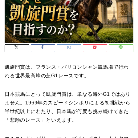
凱旋門賞は、フランス・パリロンシャン競馬場で行わ
れる世界最高峰の芝G1レースです。
日本競馬にとって凱旋門賞は、単なる海外G1ではあり
ません。1969年のスピードシンボリによる初挑戦から
半世紀以上にわたり、日本馬が何度も挑み続けてきた
「悲願のレース」といえます。