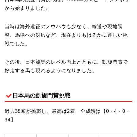
から始まりました。
当時は海外遠征のノウハウも少なく、輸送や現地調
整、馬場への対応など、現在よりもはるかに難しい挑
戦でした。
その後、日本競馬のレベル向上とともに、凱旋門賞で
好走する馬も現れるようになりました。
日本馬の凱旋門賞挑戦
過去38頭が挑戦し、最高は2着 全成績は【0・4・0・
34】