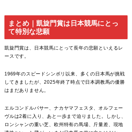
まとめ｜凱旋門賞は日本競馬にとっ
て特別な悲願
凱旋門賞は、日本競馬にとって長年の悲願といえるレ
ースです。
1969年のスピードシンボリ以来、多くの日本馬が挑戦
してきましたが、2025年終了時点で日本調教馬の優勝
はまだありません。
エルコンドルパサー、ナカヤマフェスタ、オルフェー
ヴルは2着に入り、あと一歩まで迫りました。しかし、
ロンシャンの重い芝、欧州特有の馬場、斤量差、現地