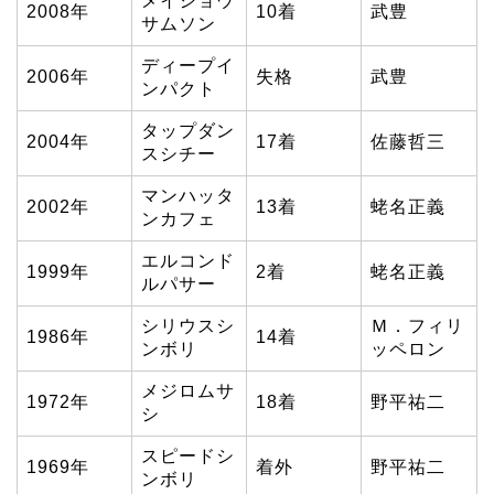
メイショウ
2008年
10着
武豊
サムソン
ディープイ
2006年
失格
武豊
ンパクト
タップダン
2004年
17着
佐藤哲三
スシチー
マンハッタ
2002年
13着
蛯名正義
ンカフェ
エルコンド
1999年
2着
蛯名正義
ルパサー
シリウスシ
Ｍ．フィリ
1986年
14着
ンボリ
ッペロン
メジロムサ
1972年
18着
野平祐二
シ
スピードシ
1969年
着外
野平祐二
ンボリ