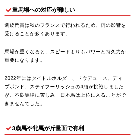
重馬場への対応が難しい
凱旋門賞は秋のフランスで行われるため、雨の影響を
受けることが多くあります。
馬場が重くなると、スピードよりもパワーと持久力が
重要になります。
2022年にはタイトルホルダー、ドウデュース、ディー
プボンド、ステイフーリッシュの4頭が挑戦しました
が、不良馬場に苦しみ、日本馬は上位に入ることがで
きませんでした。
3歳馬や牝馬が斤量面で有利