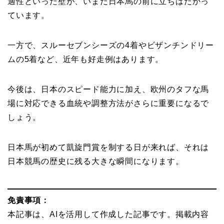
適性といった壁が、いまだ日本馬の前に立ちはだかっ
ています。
一方で、スルーセブンシーズの4着やビザンチンドリー
ムの5着など、近年も好走例はあります。
今後は、日本のスピード能力に加え、欧州のタフな馬
場に対応できる血統や調整方法がさらに重要になるで
しょう。
日本馬が初めて凱旋門賞を制する日が来れば、それは
日本競馬の歴史に残る大きな瞬間になります。
免責事項：
本記事は、AIを活用して作成した記事です。掲載内容