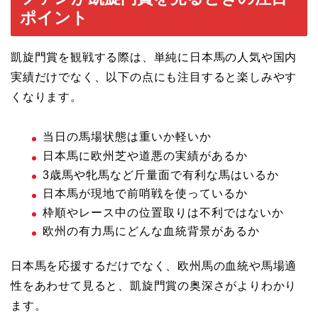
ポイント
凱旋門賞を観戦する際は、単純に日本馬の人気や国内
実績だけでなく、以下の点にも注目すると楽しみやす
くなります。
当日の馬場状態は重いか軽いか
日本馬に欧州芝や道悪の実績があるか
3歳馬や牝馬など斤量面で有利な馬はいるか
日本馬が現地で前哨戦を使っているか
枠順やレース中の位置取りは不利ではないか
欧州の有力馬にどんな血統背景があるか
日本馬を応援するだけでなく、欧州馬の血統や馬場適
性をあわせて見ると、凱旋門賞の奥深さがよりわかり
ます。