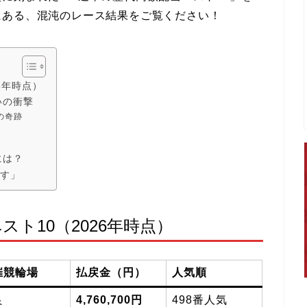
にある、混沌のレース結果をご覧ください！
6年時点）
いの衝撃
の奇跡
には？
です」
スト10（2026年時点）
催競輪場
払戻金（円）
人気順
良
4,760,700円
498番人気