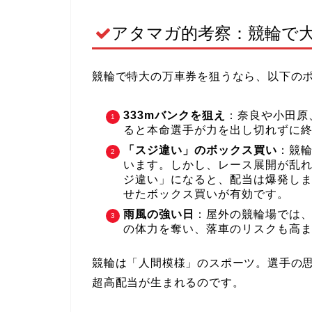
アタマガ的考察：競輪で
競輪で特大の万車券を狙うなら、以下の
333mバンクを狙え
：奈良や小田原
ると本命選手が力を出し切れずに
「スジ違い」のボックス買い
：競
います。しかし、レース展開が乱
ジ違い」になると、配当は爆発し
せたボックス買いが有効です。
雨風の強い日
：屋外の競輪場では
の体力を奪い、落車のリスクも高
競輪は「人間模様」のスポーツ。選手の思
超高配当が生まれるのです。