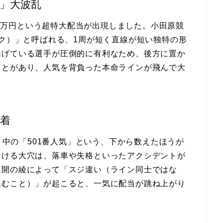
万」大波乱
458万円という超特大配当が出現しました。小田原競
ンク）」と呼ばれる、1周が短く直線が短い独特の形
逃げている選手が圧倒的に有利なため、後方に置か
ことがあり、人気を背負った本命ラインが飛んで大
決着
通り中の「501番人気」という、下から数えたほうが
おける大穴は、落車や失格といったアクシデントが
展開の綾によって「スジ違い（ライン同士ではな
込むこと）」が起こると、一気に配当が跳ね上がり