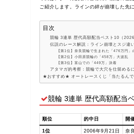
ご紹介します。ラインの絆が崩壊した先
目次
競輪 3連単 歴代高額配当ベスト10（202
伝説のレース解説：ライン崩壊とスジ違
【第1位】奈良競輪で生まれた「476万円」
【第2位】小田原競輪の「458万」大波乱
【第3位】富山での「449万」決着
アタマガ的考察：競輪で大穴を仕留める
★おすすめ★ オートレースくじ「当たるん
競輪 3連単 歴代高額配当ベ
順位
的中日
開
1位
2006年9月21日
奈