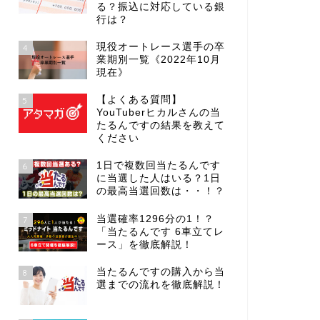
る？振込に対応している銀
行は？
現役オートレース選手の卒
4
業期別一覧《2022年10月
現在》
【よくある質問】
5
YouTuberヒカルさんの当
たるんですの結果を教えて
ください
1日で複数回当たるんです
6
に当選した人はいる？1日
の最高当選回数は・・！？
当選確率1296分の1！？
7
「当たるんです 6車立てレ
ース」を徹底解説！
当たるんですの購入から当
8
選までの流れを徹底解説！