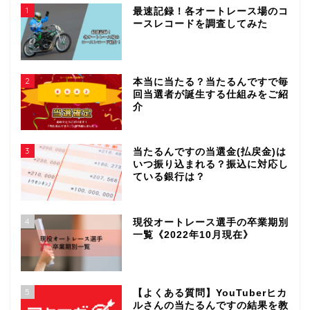
1
最速記録！各オートレース場のコ
ースレコードを調査してみた
2
本当に当たる？当たるんですで毎
回当選者が誕生する仕組みをご紹
介
3
当たるんですの当選金(払戻金)は
いつ振り込まれる？振込に対応し
ている銀行は？
4
現役オートレース選手の卒業期別
一覧《2022年10月現在》
5
【よくある質問】YouTuberヒカ
ルさんの当たるんですの結果を教