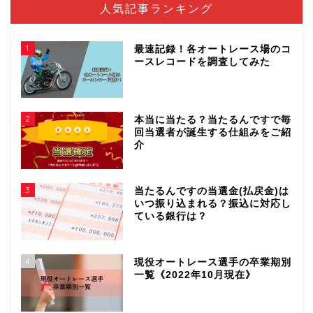
人気記事ランキング
1
最速記録！各オートレース場のコ
ースレコードを調査してみた
2
本当に当たる？当たるんですで毎
回当選者が誕生する仕組みをご紹
介
3
当たるんですの当選金(払戻金)は
いつ振り込まれる？振込に対応し
ている銀行は？
4
現役オートレース選手の卒業期別
一覧《2022年10月現在》