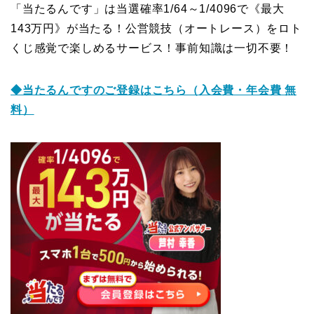
「当たるんです」は当選確率1/64～1/4096で《最大
143万円》が当たる！公営競技（オートレース）をロト
くじ感覚で楽しめるサービス！事前知識は一切不要！
◆当たるんですのご登録はこち
ら（入会費・年会費 無
料）