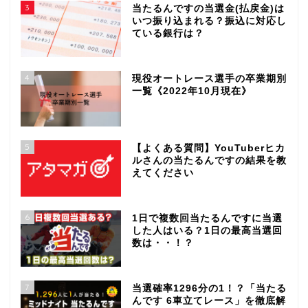
3
当たるんですの当選金(払戻金)は
いつ振り込まれる？振込に対応し
ている銀行は？
4
現役オートレース選手の卒業期別
一覧《2022年10月現在》
5
【よくある質問】YouTuberヒカ
ルさんの当たるんですの結果を教
えてください
6
1日で複数回当たるんですに当選
した人はいる？1日の最高当選回
数は・・！？
7
当選確率1296分の1！？「当たる
んです 6車立てレース」を徹底解