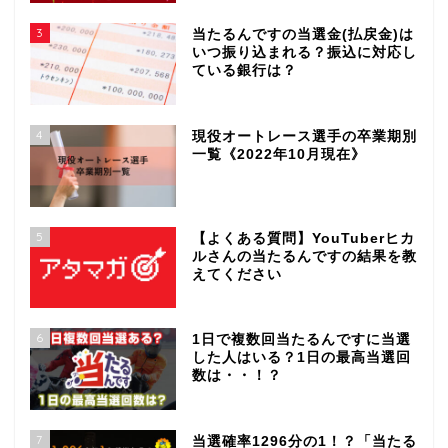
3
当たるんですの当選金(払戻金)は
いつ振り込まれる？振込に対応し
ている銀行は？
4
現役オートレース選手の卒業期別
一覧《2022年10月現在》
5
【よくある質問】YouTuberヒカ
ルさんの当たるんですの結果を教
えてください
6
1日で複数回当たるんですに当選
した人はいる？1日の最高当選回
数は・・！？
7
当選確率1296分の1！？「当たる