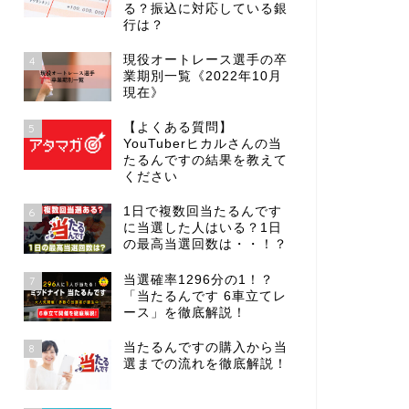
る？振込に対応している銀
行は？
現役オートレース選手の卒
4
業期別一覧《2022年10月
現在》
【よくある質問】
5
YouTuberヒカルさんの当
たるんですの結果を教えて
ください
1日で複数回当たるんです
6
に当選した人はいる？1日
の最高当選回数は・・！？
当選確率1296分の1！？
7
「当たるんです 6車立てレ
ース」を徹底解説！
当たるんですの購入から当
8
選までの流れを徹底解説！