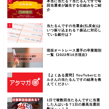
2
本当に当たる？当たるんですで毎
回当選者が誕生する仕組みをご紹
介
3
当たるんですの当選金(払戻金)は
いつ振り込まれる？振込に対応し
ている銀行は？
4
現役オートレース選手の卒業期別
一覧《2022年10月現在》
5
【よくある質問】YouTuberヒカ
ルさんの当たるんですの結果を教
えてください
6
1日で複数回当たるんですに当選
した人はいる？1日の最高当選回
数は・・！？