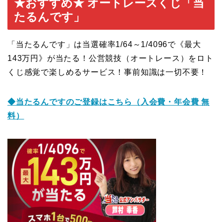
★おすすめ★ オートレースくじ「当
たるんです」
「当たるんです」は当選確率1/64～1/4096で《最大
143万円》が当たる！公営競技（オートレース）をロト
くじ感覚で楽しめるサービス！事前知識は一切不要！
◆当たるんですのご登録はこち
ら（入会費・年会費 無
料）